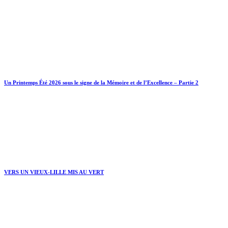
Un Printemps Été 2026 sous le signe de la Mémoire et de l’Excellence – Partie 2
VERS UN VIEUX-LILLE MIS AU VERT