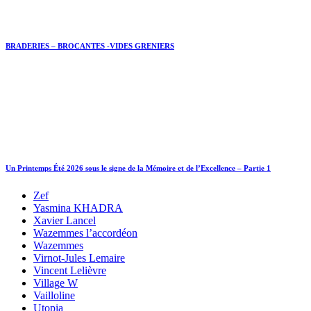
BRADERIES – BROCANTES -VIDES GRENIERS
Un Printemps Été 2026 sous le signe de la Mémoire et de l’Excellence – Partie 1
Zef
Yasmina KHADRA
Xavier Lancel
Wazemmes l’accordéon
Wazemmes
Virnot-Jules Lemaire
Vincent Lelièvre
Village W
Vailloline
Utopia