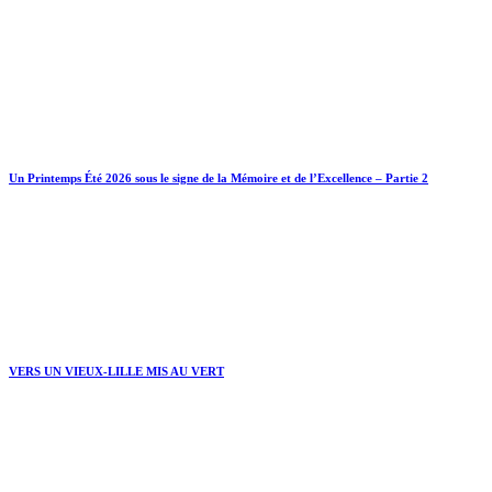
Un Printemps Été 2026 sous le signe de la Mémoire et de l’Excellence – Partie 2
VERS UN VIEUX-LILLE MIS AU VERT