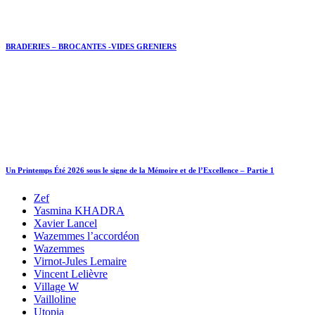
BRADERIES – BROCANTES -VIDES GRENIERS
Un Printemps Été 2026 sous le signe de la Mémoire et de l’Excellence – Partie 1
Zef
Yasmina KHADRA
Xavier Lancel
Wazemmes l’accordéon
Wazemmes
Virnot-Jules Lemaire
Vincent Lelièvre
Village W
Vailloline
Utopia