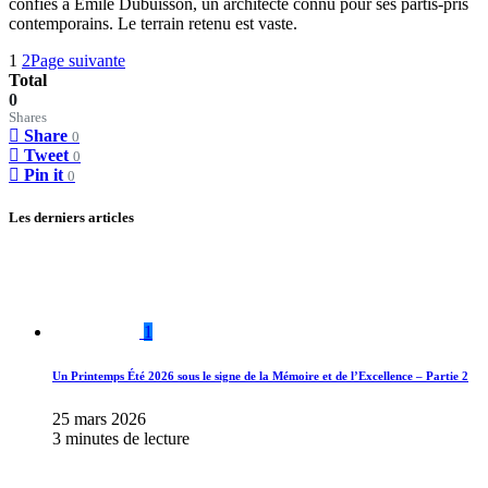
confiés à Emile Dubuisson, un architecte connu pour ses partis-pris
contemporains. Le terrain retenu est vaste.
1
2
Page suivante
Total
0
Shares
Share
0
Tweet
0
Pin it
0
Les derniers articles
1
Un Printemps Été 2026 sous le signe de la Mémoire et de l’Excellence – Partie 2
25 mars 2026
3 minutes de lecture