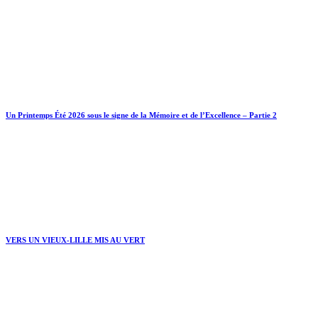
Un Printemps Été 2026 sous le signe de la Mémoire et de l’Excellence – Partie 2
VERS UN VIEUX-LILLE MIS AU VERT