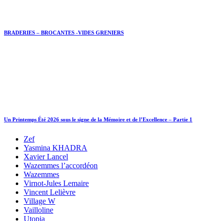
BRADERIES – BROCANTES -VIDES GRENIERS
Un Printemps Été 2026 sous le signe de la Mémoire et de l’Excellence – Partie 1
Zef
Yasmina KHADRA
Xavier Lancel
Wazemmes l’accordéon
Wazemmes
Virnot-Jules Lemaire
Vincent Lelièvre
Village W
Vailloline
Utopia