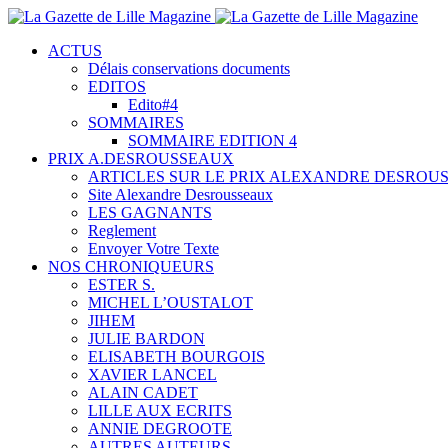
ACTUS
Délais conservations documents
EDITOS
Edito#4
SOMMAIRES
SOMMAIRE EDITION 4
PRIX A.DESROUSSEAUX
ARTICLES SUR LE PRIX ALEXANDRE DESROU
Site Alexandre Desrousseaux
LES GAGNANTS
Reglement
Envoyer Votre Texte
NOS CHRONIQUEURS
ESTER S.
MICHEL L’OUSTALOT
JIHEM
JULIE BARDON
ELISABETH BOURGOIS
XAVIER LANCEL
ALAIN CADET
LILLE AUX ECRITS
ANNIE DEGROOTE
AUTRES AUTEURS