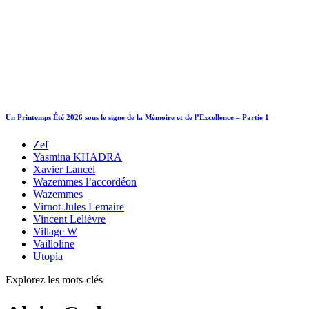
Un Printemps Été 2026 sous le signe de la Mémoire et de l’Excellence – Partie 1
Zef
Yasmina KHADRA
Xavier Lancel
Wazemmes l’accordéon
Wazemmes
Virnot-Jules Lemaire
Vincent Lelièvre
Village W
Vailloline
Utopia
Explorez les mots-clés