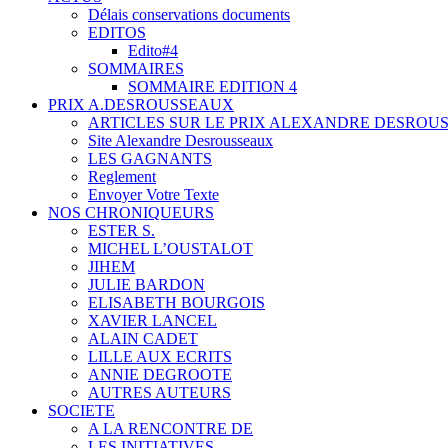
Délais conservations documents
EDITOS
Edito#4
SOMMAIRES
SOMMAIRE EDITION 4
PRIX A.DESROUSSEAUX
ARTICLES SUR LE PRIX ALEXANDRE DESROU
Site Alexandre Desrousseaux
LES GAGNANTS
Reglement
Envoyer Votre Texte
NOS CHRONIQUEURS
ESTER S.
MICHEL L’OUSTALOT
JIHEM
JULIE BARDON
ELISABETH BOURGOIS
XAVIER LANCEL
ALAIN CADET
LILLE AUX ECRITS
ANNIE DEGROOTE
AUTRES AUTEURS
SOCIETE
A LA RENCONTRE DE
LES INITIATIVES