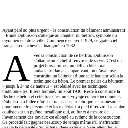
Ayant paré au plus urgent – la construction du bâtiment administratif
– Émile Dubuisson s’attaque au chantier du beffroi, symbole du
rayonnement de la ville. Commencé en avril 1929, ce gratte-ciel
français sera achevé et inauguré en 1932
A
vec la construction de ce beffroi, Dubuisson
s’attaque au « chef-d’œuvre » de sa vie. C’est un
projet hors-normes, un défi architectural
audacieux. Jamais, auparavant, on n’avait osé
construire un bâtiment d’une telle hauteur selon la
technique du béton. Le premier palier du bâtiment
– jusqu’à 34 m de hauteur – est réalisé avec les techniques
traditionnelles. Il sera terminé, fin août 1930. Reste à construire la
flèche de béton et cette fois c’est un « voyage en terre inconnue ».
Dubuisson à l’idée d’utiliser un ascenseur fabriqué « sur-mesure »
pour amener le personnel et les matériaux à pied d’œuvre. La cabine
coulisse sur un pylône métallique qui, au fur et à mesure de
l’avancement des travaux est allongé au rythme de la construction.
Ce procédé fait gagner beaucoup de temps même s’il n’affranchit
pas de la nécessité d’un échafaudage extérieur. Sans atteindre le