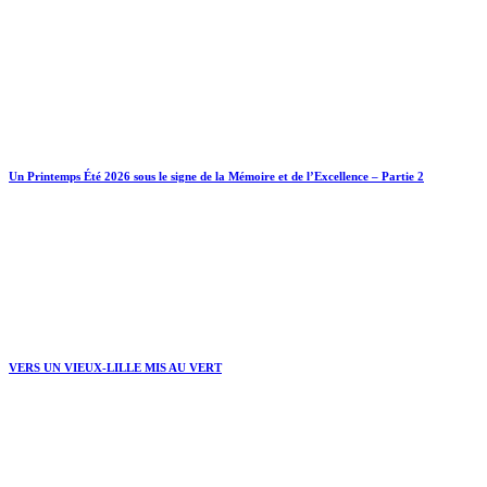
Un Printemps Été 2026 sous le signe de la Mémoire et de l’Excellence – Partie 2
VERS UN VIEUX-LILLE MIS AU VERT