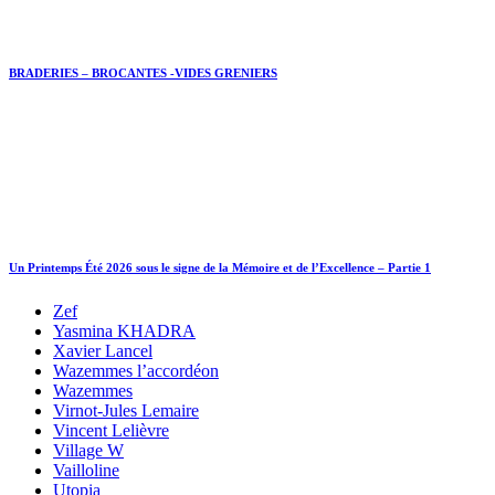
BRADERIES – BROCANTES -VIDES GRENIERS
Un Printemps Été 2026 sous le signe de la Mémoire et de l’Excellence – Partie 1
Zef
Yasmina KHADRA
Xavier Lancel
Wazemmes l’accordéon
Wazemmes
Virnot-Jules Lemaire
Vincent Lelièvre
Village W
Vailloline
Utopia