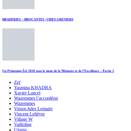
BRADERIES – BROCANTES -VIDES GRENIERS
Un Printemps Été 2026 sous le signe de la Mémoire et de l’Excellence – Partie 1
Zef
Yasmina KHADRA
Xavier Lancel
Wazemmes l’accordéon
Wazemmes
Virnot-Jules Lemaire
Vincent Lelièvre
Village W
Vailloline
Utopia