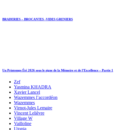
BRADERIES – BROCANTES -VIDES GRENIERS
Un Printemps Été 2026 sous le signe de la Mémoire et de l’Excellence – Partie 1
Zef
Yasmina KHADRA
Xavier Lancel
Wazemmes l’accordéon
Wazemmes
Virnot-Jules Lemaire
Vincent Lelièvre
Village W
Vailloline
Utopia