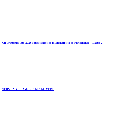
Un Printemps Été 2026 sous le signe de la Mémoire et de l’Excellence – Partie 2
VERS UN VIEUX-LILLE MIS AU VERT