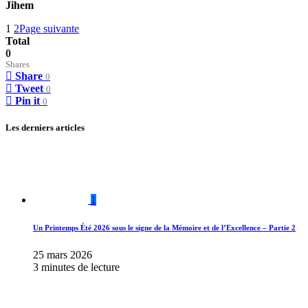
Jihem
1
2
Page suivante
Total
0
Shares
Share
0
Tweet
0
Pin it
0
Les derniers articles
1
Un Printemps Été 2026 sous le signe de la Mémoire et de l’Excellence – Partie 2
25 mars 2026
3 minutes de lecture