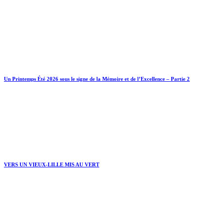
Un Printemps Été 2026 sous le signe de la Mémoire et de l’Excellence – Partie 2
VERS UN VIEUX-LILLE MIS AU VERT