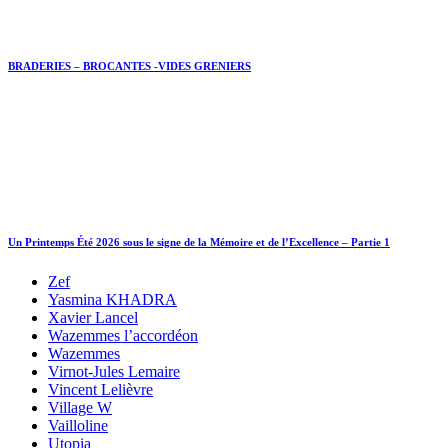
BRADERIES – BROCANTES -VIDES GRENIERS
Un Printemps Été 2026 sous le signe de la Mémoire et de l’Excellence – Partie 1
Zef
Yasmina KHADRA
Xavier Lancel
Wazemmes l’accordéon
Wazemmes
Virnot-Jules Lemaire
Vincent Lelièvre
Village W
Vailloline
Utopia