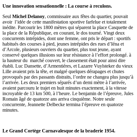
Une innovation sensationnelle : La course à reculons.
Seul
Michel Delanoy
, commissaire aux fêtes du quartier, pouvait
avoir l’idée de cette manifestation sportive farfelue et totalement
inédite. Parcourir les 1800 mètres qui séparent la place Casquette de
la place de la République, en courant, le dos tourné. Vingt deux
concurrents intrépides, dont une femme, ont pris le départ : sportifs
habitués des courses à pied, jeunes intrépides des rues d’Iéna et
d’Arcole, plusieurs ouvriers du quartier, plus tout jeune, ayant
conservé quelques illusions sur leur résistance à l’effort prolongé. à
la hauteur du marché couvert, le classement était pour ainsi dire
établi. Luc Dansette, d’Armentiéres, et Lazarre Vuylsteker du vieux
Lille avaient pris la tête, et malgré quelques dérapages et chutes
provoqués par des passants distraits, l’ordre ne changea plus jusqu’à
l’arrivée. Les deux premiers séparés d’un demi mètre à l’arrivée,
avaient parcouru le trajet en huit minutes exactement, à la vitesse
incroyable de 13 km 500, à l’heure. Le benjamin de l’épreuve, Jules
Romain âgé de quatorze ans arriva cinquième. Notre seule
concurrente, Jeannette Delbecke termina l’épreuve en quatorze
minutes.
Le Grand Cortège Carnavalesque de la braderie 1954.