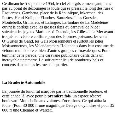
Ce dimanche 5 septembre 1954, le ciel était gris et menaçant, mais
pas au point de décourager la foule qui se pressait le long des rues d’
Esquermes, Gambetta, place de la République, Inkerman, des
Postes, Henri Kolb, de Flandres, Sarrazins, Jules Guesde ,
Montebello, Grimarets, et Lafargue. La fanfare de La Madeleine
ouvrit le cortège avec les grosses tètes du carnaval de Nice ;
suivaient les joyeux Mariniers d’Ostende, les Gilles de la Mer ayant
troqué leur célèbre coiffure pour des énormes poissons, les vrais
O’Gustes de Gand, les Gais Moissonneurs et surtout les jolies
Moissonneuses, les Volendammers Hollandais dans leur costume de
velours multicolore et bien d’autres groupes carnavalesques. Pour
terminer cette parade, une caravane publicitaire défila dans un
incroyable tintamarre. Le soir eurent lieu de nombreux bals et
concerts dans toutes les rues du quartier.
La Braderie Automobile
La journée du lundi fut marquée par la traditionnelle braderie, et
cette année là, avec pour la
première fois
, un espace réservé
boulevard Montebello aux voitures d’occasions. Ce qui attira la
foule. (Pour 30 000 fr une magnifique Delage 6 cylindres et pour 35
000 fr une Chenard et Walker).