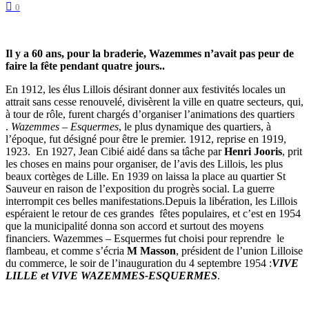
0
Il y a 60 ans, pour la braderie, Wazemmes n’avait pas
peur de
faire la fête pendant quatre jours..
En 1912, les élus Lillois désirant donner aux festivités locales un
attrait sans cesse renouvelé, divisèrent la ville en quatre secteurs, qui,
à tour de rôle, furent chargés d’organiser l’animations des quartiers
.
Wazemmes – Esquermes
, le plus dynamique des quartiers, à
l’époque, fut désigné pour être le premier. 1912, reprise en 1919,
1923. En 1927, Jean Cibié aidé dans sa tâche par
Henri Jooris
, prit
les choses en mains pour organiser, de l’avis des Lillois, les plus
beaux cortèges de Lille. En 1939 on laissa la place au quartier St
Sauveur en raison de l’exposition du progrès social. La guerre
interrompit ces belles manifestations.Depuis la libération, les Lillois
espéraient le retour de ces grandes fêtes populaires, et c’est en 1954
que la municipalité donna son accord et surtout des moyens
financiers. Wazemmes – Esquermes fut choisi pour reprendre le
flambeau, et comme s’écria
M Masson
, président de l’union Lilloise
du commerce, le soir de l’inauguration du 4 septembre 1954 :
VIVE
LILLE et VIVE WAZEMMES-ESQUERMES
.