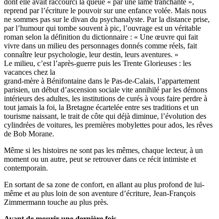
dont elle avait raccourci la queue « par une lame tranchante »,
reprend par l’écriture le pouvoir sur une enfance volée. Mais nous
ne sommes pas sur le divan du psychanalyste. Par la distance prise,
par l’humour qui tombe souvent à pic, l’ouvrage est un véritable
roman selon la définition du dictionnaire : « Une œuvre qui fait
vivre dans un milieu des personnages donnés comme réels, fait
connaître leur psychologie, leur destin, leurs aventures. »
Le milieu, c’est l’après-guerre puis les Trente Glorieuses : les
vacances chez la
grand-mère à Bénifontaine dans le Pas-de-Calais, l’appartement
parisien, un début d’ascension sociale vite annihilé par les démons
intérieurs des adultes, les institutions de curés à vous faire perdre à
tout jamais la foi, la Bretagne écartelée entre ses traditions et un
tourisme naissant, le trait de côte qui déjà diminue, l’évolution des
cylindrées de voitures, les premières mobylettes pour ados, les rêves
de Bob Morane.
Même si les histoires ne sont pas les mêmes, chaque lecteur, à un
moment ou un autre, peut se retrouver dans ce récit intimiste et
contemporain.
En sortant de sa zone de confort, en allant au plus profond de lui-
même et au plus loin de son aventure d’écriture, Jean-François
Zimmermann touche au plus près.
Avant de mourir une dernière fois