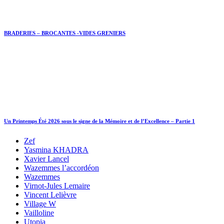
BRADERIES – BROCANTES -VIDES GRENIERS
Un Printemps Été 2026 sous le signe de la Mémoire et de l’Excellence – Partie 1
Zef
Yasmina KHADRA
Xavier Lancel
Wazemmes l’accordéon
Wazemmes
Virnot-Jules Lemaire
Vincent Lelièvre
Village W
Vailloline
Utopia