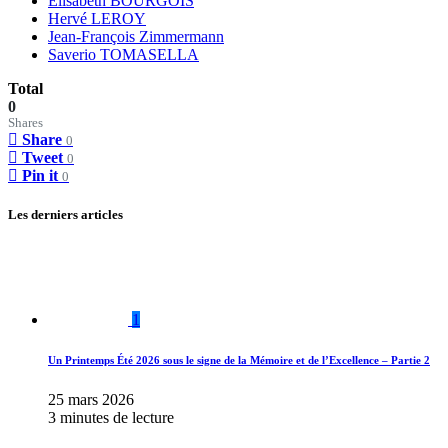
Elisabeth BOURGOIS
Hervé LEROY
Jean-François Zimmermann
Saverio TOMASELLA
Total
0
Shares
Share
0
Tweet
0
Pin it
0
Les derniers articles
1
Un Printemps Été 2026 sous le signe de la Mémoire et de l’Excellence – Partie 2
25 mars 2026
3 minutes de lecture