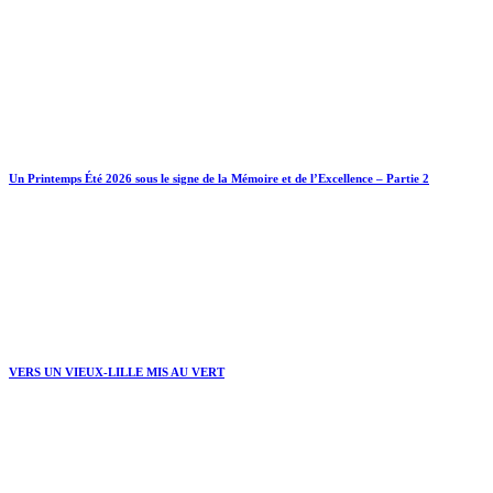
Un Printemps Été 2026 sous le signe de la Mémoire et de l’Excellence – Partie 2
VERS UN VIEUX-LILLE MIS AU VERT