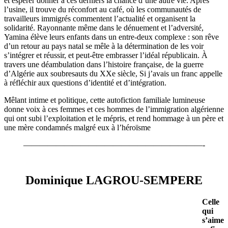
et espérer donner à ces derniers la chance d’une autre vie. Après
l’usine, il trouve du réconfort au café, où les communautés de
travailleurs immigrés commentent l’actualité et organisent la
solidarité. Rayonnante même dans le dénuement et l’adversité,
Yamina élève leurs enfants dans un entre-deux complexe : son rêve
d’un retour au pays natal se mêle à la détermination de les voir
s’intégrer et réussir, et peut-être embrasser l’idéal républicain. À
travers une déambulation dans l’histoire française, de la guerre
d’Algérie aux soubresauts du XXe siècle, Si j’avais un franc appelle
à réfléchir aux questions d’identité et d’intégration.
Mêlant intime et politique, cette autofiction familiale lumineuse
donne voix à ces femmes et ces hommes de l’immigration algérienne
qui ont subi l’exploitation et le mépris, et rend hommage à un père et
une mère condamnés malgré eux à l’héroïsme
——————————————————————-
Dominique LAGROU-SEMPERE
Celle
qui
s’aime