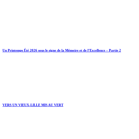
Un Printemps Été 2026 sous le signe de la Mémoire et de l’Excellence – Partie 2
VERS UN VIEUX-LILLE MIS AU VERT