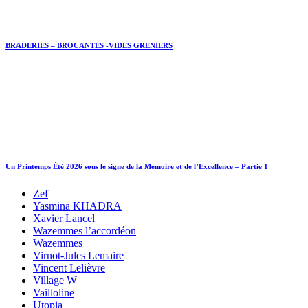
BRADERIES – BROCANTES -VIDES GRENIERS
Un Printemps Été 2026 sous le signe de la Mémoire et de l’Excellence – Partie 1
Zef
Yasmina KHADRA
Xavier Lancel
Wazemmes l’accordéon
Wazemmes
Virnot-Jules Lemaire
Vincent Lelièvre
Village W
Vailloline
Utopia