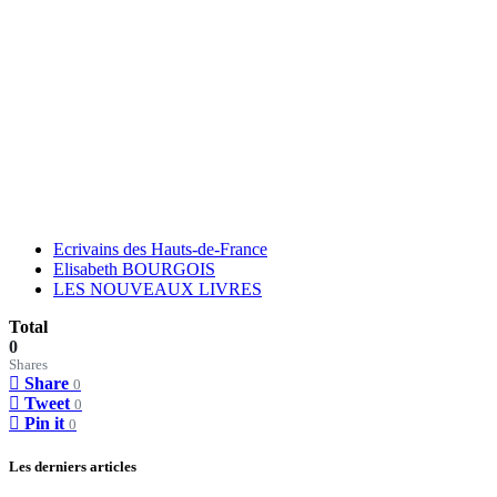
Ecrivains des Hauts-de-France
Elisabeth BOURGOIS
LES NOUVEAUX LIVRES
Total
0
Shares
Share
0
Tweet
0
Pin it
0
Les derniers articles