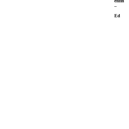
enfin
–
Ed