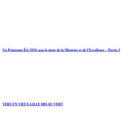
Un Printemps Été 2026 sous le signe de la Mémoire et de l’Excellence – Partie 2
VERS UN VIEUX-LILLE MIS AU VERT