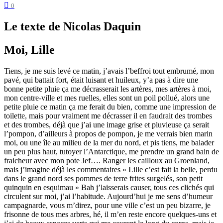
0
Le texte de Nicolas Daquin
Moi, Lille
Tiens, je me suis levé ce matin, j’avais l’beffroi tout embrumé, mon
pavé, qui battait fort, était luisant et huileux, y’a pas à dire une
bonne petite pluie ça me décrasserait les artères, mes artères à moi,
mon centre-ville et mes ruelles, elles sont un poil pollué, alors une
petite pluie ce matin ça me ferait du bien, comme une impression de
toilette, mais pour vraiment me décrasser il en faudrait des trombes
et des trombes, déjà que j’ai une image grise et pluvieuse ça serait
l’pompon, d’ailleurs à propos de pompon, je me verrais bien marin
moi, ou une île au milieu de la mer du nord, et pis tiens, me balader
un peu plus haut, tutoyer l’Antarctique, me prendre un grand bain de
fraicheur avec mon pote Jef…. Ranger les cailloux au Groenland,
mais j’imagine déjà les commentaires « Lille c’est fait la belle, perdu
dans le grand nord ses pommes de terre frites surgelés, son petit
quinquin en esquimau » Bah j’laisserais causer, tous ces clichés qui
circulent sur moi, j’ai l’habitude. Aujourd’hui je me sens d’humeur
campagnarde, vous m’direz, pour une ville c’est un peu bizarre, je
frisonne de tous mes arbres, hé, il m’en reste encore quelques-uns et