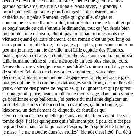
décoiffé c’est que je chante à tue-tête, même que ça défrise mes
grands boulevards, ma rue Nationale, vous savez, la grande, la
principale ,celle qui a des grands magasins, des bistrots, une
cathédrale, un palais Rameau, celle qui grouille, s’agite et
consomme le samedi après -midi, tout près de la rue de la soif et qui
se bagu’naude ou qui s’ennuie le dimanche, tout ça j’en ferais bien
un couplet, une chanson, plutôt, pas un roman, moi les mots me
viennent quand ça leurs chantent, et un roman c’est un peu long ou
alors pondre un jolie texte, trois pages, pas plus, pour vous conter un
peu ma journée, ma vie de ville, moi Lille capitale des Flandres,
mais appelez-moi Lille, en toute simplicité, je suis sympa, toujours à
taille humaine même si je me métropole un peu plus chaque jours.
Venez donc me visiter, je ne suis pas ‘drôle’ comme on dit ici, je suis
de sortie et j’ai plein de choses à vous montrer, a vous faire
découvrir, d’abord mon ciel bien dégagé avec quelque fois de gros
nuages qui me font comme des tatouages sur le front, des milliers de
yeux, comme des phares de bagnoles, qui clignotent et qui palpitent
sur ma grand ‘place, juste au milieu de mon visage, dans mon ventre
ça bouillonne et ça ballonne, j’ai parfois du mal à me déplacer, un
trop plein de stress qui encombre mes artères, ça bouchonne, ça
klaxonne, un déferlement de cliquetis, de ferrailles qui
s’entrechoquent, me rappelle que suis vivant et bien vivant. Le soir
tombe déjà, j’ai les quinquets qui s’allument peu à peu, ce n’est pas
le grand soir mais j’ai toujours de l’espoir, de l’espoir et de la bière,
je pisse, ‘je me mouche dans les étoiles’, bientôt c’est l’été, j’ai déjà