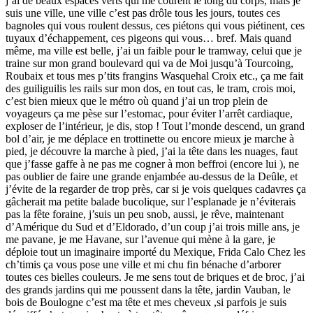
j’ai de beaux espaces verts qui me courent le long du corps, mais je
suis une ville, une ville c’est pas drôle tous les jours, toutes ces
bagnoles qui vous roulent dessus, ces piétons qui vous piétinent, ces
tuyaux d’échappement, ces pigeons qui vous… bref. Mais quand
même, ma ville est belle, j’ai un faible pour le tramway, celui que je
traine sur mon grand boulevard qui va de Moi jusqu’à Tourcoing,
Roubaix et tous mes p’tits frangins Wasquehal Croix etc., ça me fait
des guiliguilis les rails sur mon dos, en tout cas, le tram, crois moi,
c’est bien mieux que le métro où quand j’ai un trop plein de
voyageurs ça me pèse sur l’estomac, pour éviter l’arrêt cardiaque,
exploser de l’intérieur, je dis, stop ! Tout l’monde descend, un grand
bol d’air, je me déplace en trottinette ou encore mieux je marche à
pied, je découvre la marche à pied, j’ai la tête dans les nuages, faut
que j’fasse gaffe à ne pas me cogner à mon beffroi (encore lui ), ne
pas oublier de faire une grande enjambée au-dessus de la Deûle, et
j’évite de la regarder de trop près, car si je vois quelques cadavres ça
gâcherait ma petite balade bucolique, sur l’esplanade je n’éviterais
pas la fête foraine, j’suis un peu snob, aussi, je rêve, maintenant
d’Amérique du Sud et d’Eldorado, d’un coup j’ai trois mille ans, je
me pavane, je me Havane, sur l’avenue qui mène à la gare, je
déploie tout un imaginaire importé du Mexique, Frida Calo Chez les
ch’timis ça vous pose une ville et mi chu fin bénache d’arborer
toutes ces bielles couleurs. Je me sens tout de briques et de broc, j’ai
des grands jardins qui me poussent dans la tête, jardin Vauban, le
bois de Boulogne c’est ma tête et mes cheveux ,si parfois je suis