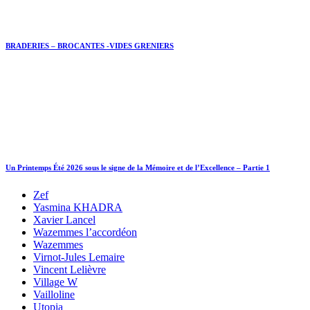
BRADERIES – BROCANTES -VIDES GRENIERS
Un Printemps Été 2026 sous le signe de la Mémoire et de l’Excellence – Partie 1
Zef
Yasmina KHADRA
Xavier Lancel
Wazemmes l’accordéon
Wazemmes
Virnot-Jules Lemaire
Vincent Lelièvre
Village W
Vailloline
Utopia