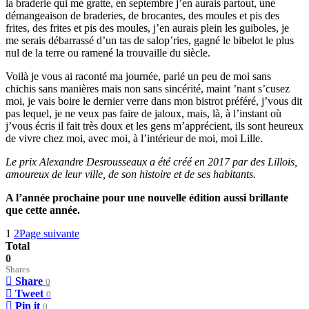
la braderie qui me gratte, en septembre j’en aurais partout, une
démangeaison de braderies, de brocantes, des moules et pis des
frites, des frites et pis des moules, j’en aurais plein les guiboles, je
me serais débarrassé d’un tas de salop’ries, gagné le bibelot le plus
nul de la terre ou ramené la trouvaille du siècle.
Voilà je vous ai raconté ma journée, parlé un peu de moi sans
chichis sans manières mais non sans sincérité, maint ’nant s’cusez
moi, je vais boire le dernier verre dans mon bistrot préféré, j’vous dit
pas lequel, je ne veux pas faire de jaloux, mais, là, à l’instant où
j’vous écris il fait très doux et les gens m’apprécient, ils sont heureux
de vivre chez moi, avec moi, à l’intérieur de moi, moi Lille.
Le prix Alexandre Desrousseaux a été créé en 2017 par des Lillois,
amoureux de leur ville, de son histoire et de ses habitants.
A l’année prochaine pour une nouvelle édition aussi brillante
que cette année.
1
2
Page suivante
Total
0
Shares
Share
0
Tweet
0
Pin it
0