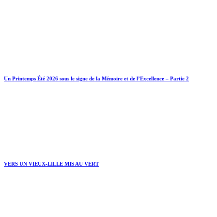
Un Printemps Été 2026 sous le signe de la Mémoire et de l’Excellence – Partie 2
VERS UN VIEUX-LILLE MIS AU VERT