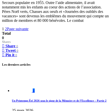
Secours populaire en 1955. Outre l’aide alimentaire, il avait
notamment mis les enfants au coeur des actions de l’association.
Pères Noël verts, Chasses aux oeufs et «Journées des oubliés des
vacances» sont devenus les emblèmes du mouvement qui compte un
million de membres et 80 000 bénévoles. Le combat
1
2
Page suivante
Total
0
Shares
Share
0
Tweet
0
Pin it
0
Les derniers articles
1
Un Printemps Été 2026 sous le signe de la Mémoire et de l’Excellence – Partie 2
25 mars 2026