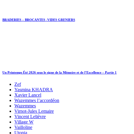
BRADERIES – BROCANTES -VIDES GRENIERS
Un Printemps Été 2026 sous le signe de la Mémoire et de l’Excellence – Partie 1
Zef
Yasmina KHADRA
Xavier Lancel
Wazemmes l’accordéon
Wazemmes
Virnot-Jules Lemaire
Vincent Lelièvre
Village W
Vailloline
Utopia