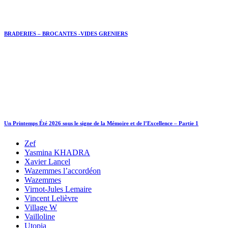
BRADERIES – BROCANTES -VIDES GRENIERS
Un Printemps Été 2026 sous le signe de la Mémoire et de l’Excellence – Partie 1
Zef
Yasmina KHADRA
Xavier Lancel
Wazemmes l’accordéon
Wazemmes
Virnot-Jules Lemaire
Vincent Lelièvre
Village W
Vailloline
Utopia