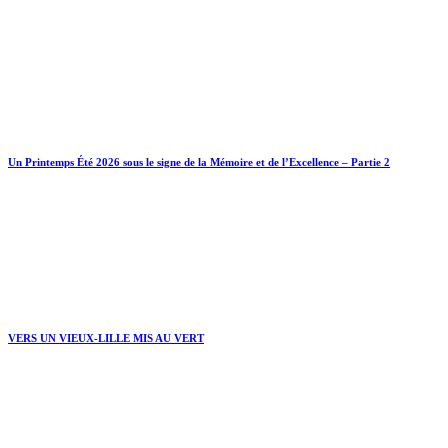
Un Printemps Été 2026 sous le signe de la Mémoire et de l’Excellence – Partie 2
VERS UN VIEUX-LILLE MIS AU VERT