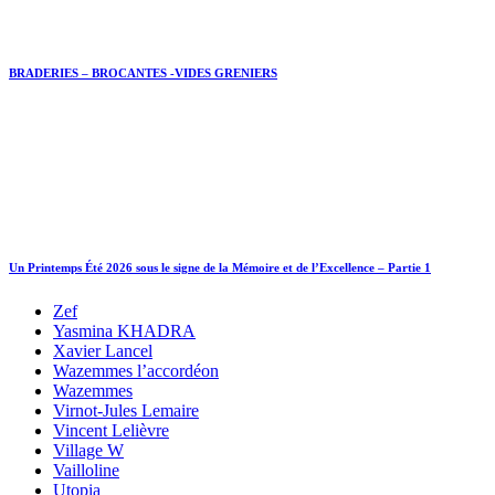
BRADERIES – BROCANTES -VIDES GRENIERS
Un Printemps Été 2026 sous le signe de la Mémoire et de l’Excellence – Partie 1
Zef
Yasmina KHADRA
Xavier Lancel
Wazemmes l’accordéon
Wazemmes
Virnot-Jules Lemaire
Vincent Lelièvre
Village W
Vailloline
Utopia