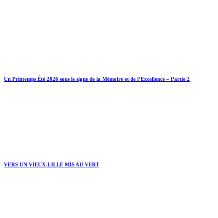
Un Printemps Été 2026 sous le signe de la Mémoire et de l’Excellence – Partie 2
VERS UN VIEUX-LILLE MIS AU VERT