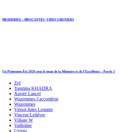
BRADERIES – BROCANTES -VIDES GRENIERS
Un Printemps Été 2026 sous le signe de la Mémoire et de l’Excellence – Partie 1
Zef
Yasmina KHADRA
Xavier Lancel
Wazemmes l’accordéon
Wazemmes
Virnot-Jules Lemaire
Vincent Lelièvre
Village W
Vailloline
Utopia