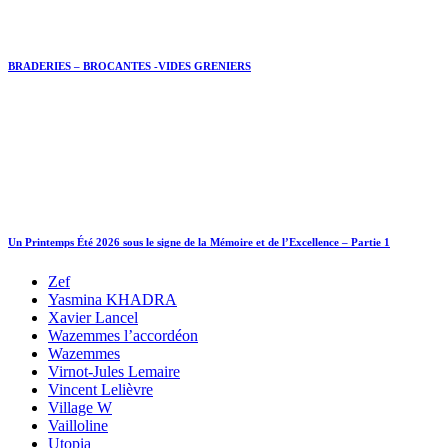
BRADERIES – BROCANTES -VIDES GRENIERS
Un Printemps Été 2026 sous le signe de la Mémoire et de l’Excellence – Partie 1
Zef
Yasmina KHADRA
Xavier Lancel
Wazemmes l’accordéon
Wazemmes
Virnot-Jules Lemaire
Vincent Lelièvre
Village W
Vailloline
Utopia