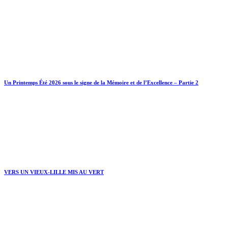
Un Printemps Été 2026 sous le signe de la Mémoire et de l’Excellence – Partie 2
VERS UN VIEUX-LILLE MIS AU VERT