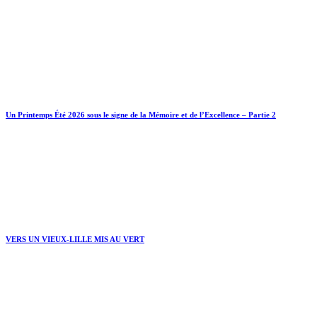
Un Printemps Été 2026 sous le signe de la Mémoire et de l’Excellence – Partie 2
VERS UN VIEUX-LILLE MIS AU VERT