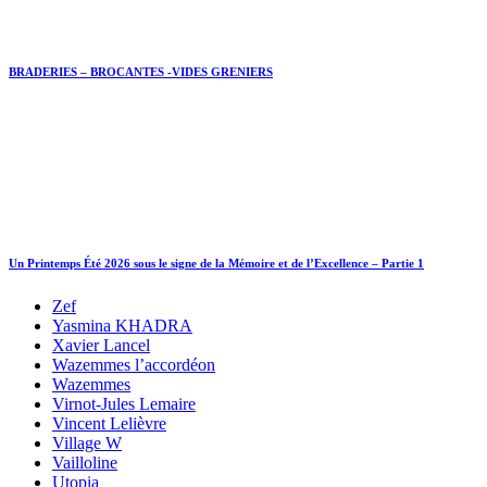
BRADERIES – BROCANTES -VIDES GRENIERS
Un Printemps Été 2026 sous le signe de la Mémoire et de l’Excellence – Partie 1
Zef
Yasmina KHADRA
Xavier Lancel
Wazemmes l’accordéon
Wazemmes
Virnot-Jules Lemaire
Vincent Lelièvre
Village W
Vailloline
Utopia