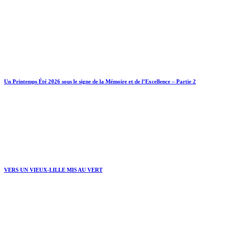
Un Printemps Été 2026 sous le signe de la Mémoire et de l’Excellence – Partie 2
VERS UN VIEUX-LILLE MIS AU VERT