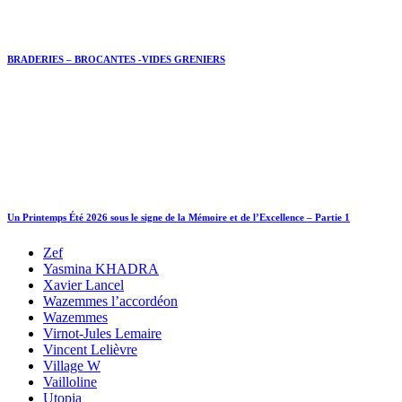
BRADERIES – BROCANTES -VIDES GRENIERS
Un Printemps Été 2026 sous le signe de la Mémoire et de l’Excellence – Partie 1
Zef
Yasmina KHADRA
Xavier Lancel
Wazemmes l’accordéon
Wazemmes
Virnot-Jules Lemaire
Vincent Lelièvre
Village W
Vailloline
Utopia