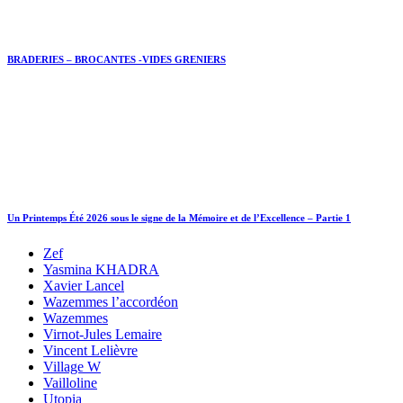
BRADERIES – BROCANTES -VIDES GRENIERS
Un Printemps Été 2026 sous le signe de la Mémoire et de l’Excellence – Partie 1
Zef
Yasmina KHADRA
Xavier Lancel
Wazemmes l’accordéon
Wazemmes
Virnot-Jules Lemaire
Vincent Lelièvre
Village W
Vailloline
Utopia