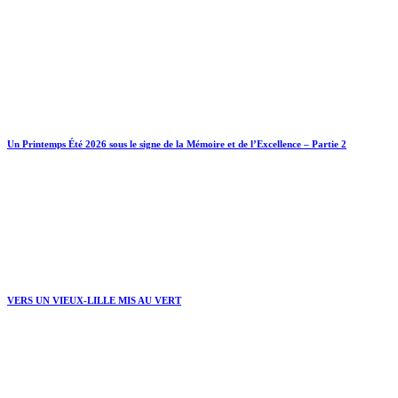
Un Printemps Été 2026 sous le signe de la Mémoire et de l’Excellence – Partie 2
VERS UN VIEUX-LILLE MIS AU VERT