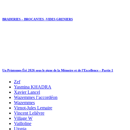
BRADERIES – BROCANTES -VIDES GRENIERS
Un Printemps Été 2026 sous le signe de la Mémoire et de l’Excellence – Partie 1
Zef
Yasmina KHADRA
Xavier Lancel
Wazemmes l’accordéon
Wazemmes
Virnot-Jules Lemaire
Vincent Lelièvre
Village W
Vailloline
Utopia