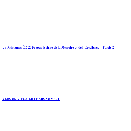
Un Printemps Été 2026 sous le signe de la Mémoire et de l’Excellence – Partie 2
VERS UN VIEUX-LILLE MIS AU VERT