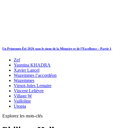
Un Printemps Été 2026 sous le signe de la Mémoire et de l’Excellence – Partie 1
Zef
Yasmina KHADRA
Xavier Lancel
Wazemmes l’accordéon
Wazemmes
Virnot-Jules Lemaire
Vincent Lelièvre
Village W
Vailloline
Utopia
Explorez les mots-clés