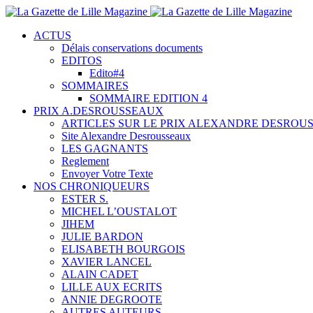
ACTUS
Délais conservations documents
EDITOS
Edito#4
SOMMAIRES
SOMMAIRE EDITION 4
PRIX A.DESROUSSEAUX
ARTICLES SUR LE PRIX ALEXANDRE DESROU
Site Alexandre Desrousseaux
LES GAGNANTS
Reglement
Envoyer Votre Texte
NOS CHRONIQUEURS
ESTER S.
MICHEL L’OUSTALOT
JIHEM
JULIE BARDON
ELISABETH BOURGOIS
XAVIER LANCEL
ALAIN CADET
LILLE AUX ECRITS
ANNIE DEGROOTE
AUTRES AUTEURS