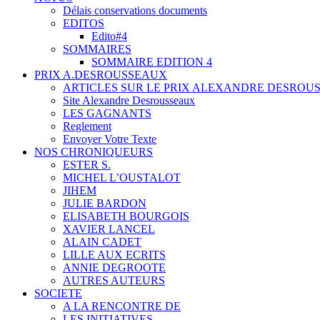
Délais conservations documents
EDITOS
Edito#4
SOMMAIRES
SOMMAIRE EDITION 4
PRIX A.DESROUSSEAUX
ARTICLES SUR LE PRIX ALEXANDRE DESROU
Site Alexandre Desrousseaux
LES GAGNANTS
Reglement
Envoyer Votre Texte
NOS CHRONIQUEURS
ESTER S.
MICHEL L’OUSTALOT
JIHEM
JULIE BARDON
ELISABETH BOURGOIS
XAVIER LANCEL
ALAIN CADET
LILLE AUX ECRITS
ANNIE DEGROOTE
AUTRES AUTEURS
SOCIETE
A LA RENCONTRE DE
LES INITIATIVES