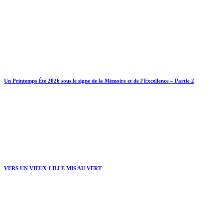
Un Printemps Été 2026 sous le signe de la Mémoire et de l’Excellence – Partie 2
VERS UN VIEUX-LILLE MIS AU VERT