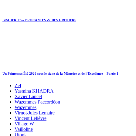
BRADERIES – BROCANTES -VIDES GRENIERS
Un Printemps Été 2026 sous le signe de la Mémoire et de l’Excellence – Partie 1
Zef
Yasmina KHADRA
Xavier Lancel
Wazemmes l’accordéon
Wazemmes
Virnot-Jules Lemaire
Vincent Lelièvre
Village W
Vailloline
Utopia