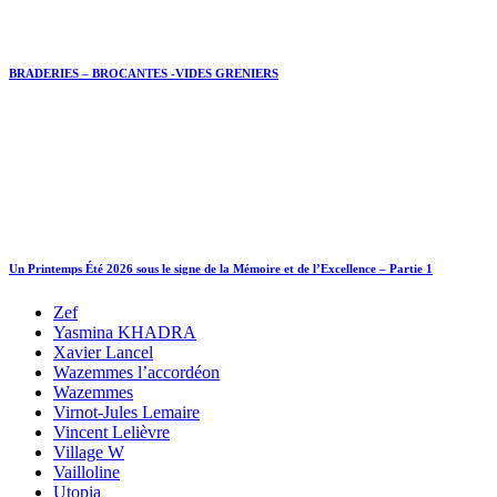
BRADERIES – BROCANTES -VIDES GRENIERS
Un Printemps Été 2026 sous le signe de la Mémoire et de l’Excellence – Partie 1
Zef
Yasmina KHADRA
Xavier Lancel
Wazemmes l’accordéon
Wazemmes
Virnot-Jules Lemaire
Vincent Lelièvre
Village W
Vailloline
Utopia