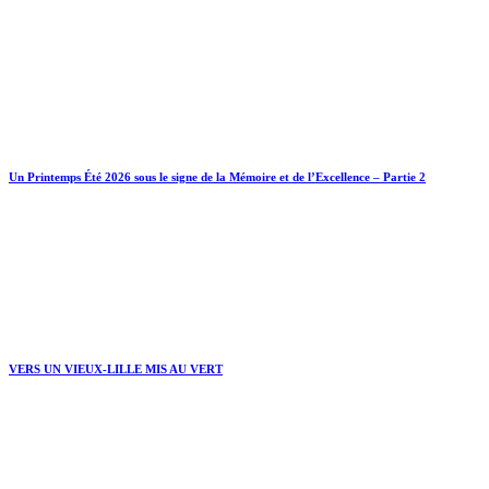
Un Printemps Été 2026 sous le signe de la Mémoire et de l’Excellence – Partie 2
VERS UN VIEUX-LILLE MIS AU VERT